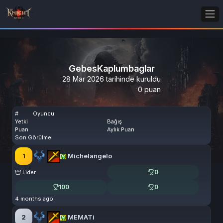
GebesKaplumbaglar
28 Mar 2026 tarihinde kuruldu
0 puan
#
Oyuncu
Yetki
Bağış
Puan
Aylık Puan
Son Görülme
1
Michelangelo
0
Lider
100
0
4 months ago
2
MEMATi