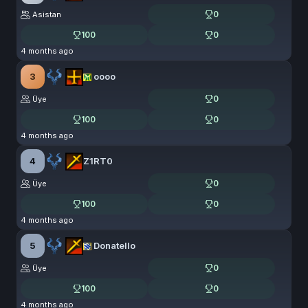
0
Asistan
100
0
4 months ago
3
oooo
0
Üye
100
0
4 months ago
4
Z1RT0
0
Üye
100
0
4 months ago
5
Donatello
0
Üye
100
0
4 months ago