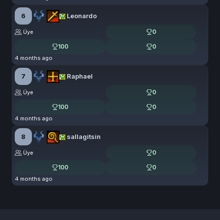
6
Leonardo
0
Üye
100
0
4 months ago
7
Raphael
0
Üye
100
0
4 months ago
8
sallagitsin
0
Üye
100
0
4 months ago