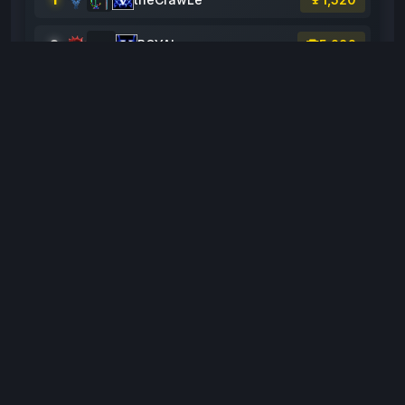
2
ROYAL
5,282
3
NoBodyCanStopUs
2,900
4
Wink
1,814
5
KOLLAGOTU
1,528
6
DalgasaL
1,444
7
AsMoDeuS
1,400
8
GebesKaplumbaglar
800
9
Cracky
419