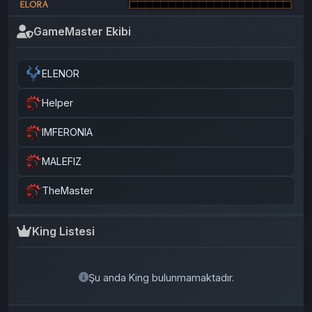
ELORA
GameMaster Ekibi
ELENOR
Helper
IMFERONIA
MALEFIZ
TheMaster
King Listesi
Şu anda King bulunmamaktadır.