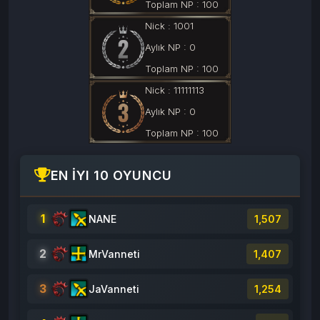
Toplam NP :
100
Nick :
1001
Aylık NP :
0
Toplam NP :
100
Nick :
11111113
Aylık NP :
0
Toplam NP :
100
EN İYI 10 OYUNCU
1
NANE
1,507
2
MrVanneti
1,407
3
JaVanneti
1,254