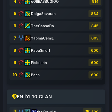
4
oOllBASBUGlOO
914
5
DalgaSavuran
884
6
TheCansaDo
845
7
YapmaCemiL
603
8
PapaSmurf
600
9
Pislqsirin
600
10
Bach
600
EN İYI 10 CLAN
1
theCrawLe
1,520