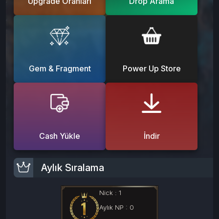
Upgrade Oranları
Drop Arama
Gem & Fragment
Power Up Store
Cash Yükle
İndir
Aylık Sıralama
Nick :
1
Aylık NP :
0