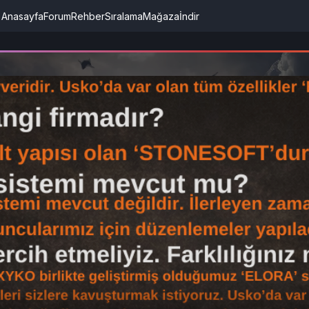
Anasayfa
Forum
Rehber
Sıralama
Mağaza
İndir