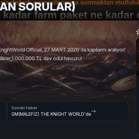
LAN SORULAR)
htWorld Official, 27 MART 2026'da kapılarını aralıyor!
llikler,1.000.000 TL dev ödül havuzu!
Sonraki Haber
GM(MALEFİZ) THE KNİGHT WORLD'de