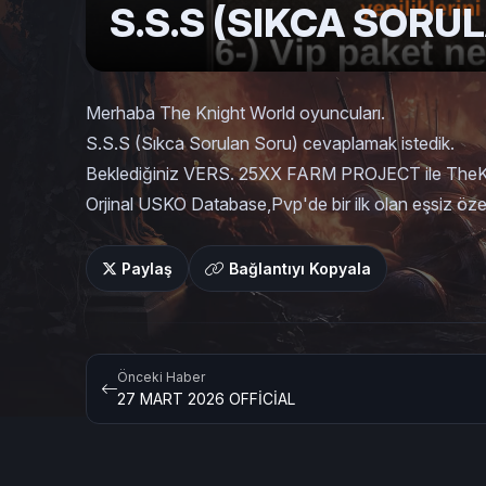
S.S.S (SIKCA SORU
Merhaba The Knight World oyuncuları.
S.S.S (Sıkca Sorulan Soru) cevaplamak istedik.
Beklediğiniz VERS. 25XX FARM PROJECT ile TheKnig
Orjinal USKO Database,Pvp'de bir ilk olan eşsiz öze
Paylaş
Bağlantıyı Kopyala
Önceki Haber
27 MART 2026 OFFİCİAL