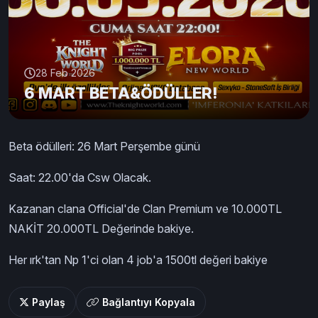
28 Feb 2026
6 MART BETA&ÖDÜLLER!
Beta ödülleri: 26 Mart Perşembe günü
Saat: 22.00'da Csw Olacak.
Kazanan clana Official'de Clan Premium ve 10.000TL
NAKİT 20.000TL Değerinde bakiye.
Her ırk'tan Np 1'ci olan 4 job'a 1500tl değeri bakiye
Paylaş
Bağlantıyı Kopyala